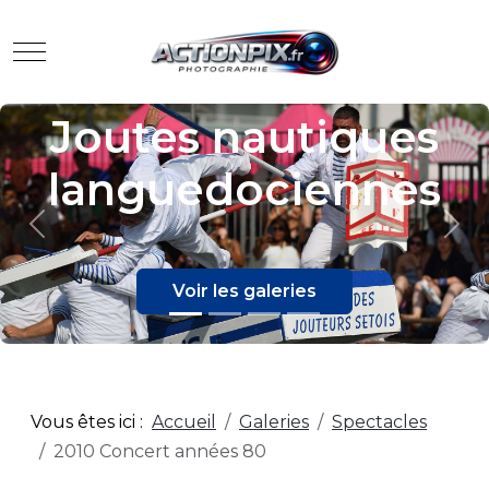
Mobile Menu Toggle
Joutes nautiques
languedociennes
Previous
Nex
Voir les galeries
Vous êtes ici :
Accueil
Galeries
Spectacles
2010 Concert années 80