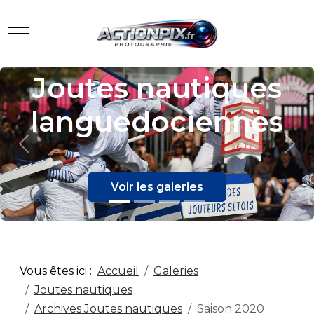
Mobile Menu Toggle
Joutes nautiques
languedociennes
Previous
Nex
Voir les galeries
Vous êtes ici :
Accueil
Galeries
Joutes nautiques
Archives Joutes nautiques
Saison 2020