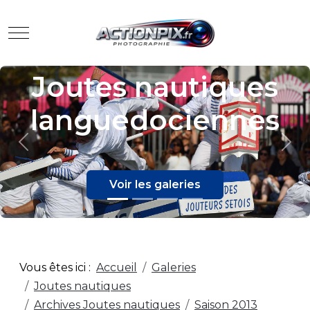
Mobile Menu Toggle
Joutes nautiques
languedociennes
Previous
Nex
Voir les galeries
Vous êtes ici :
Accueil
Galeries
Joutes nautiques
Archives Joutes nautiques
Saison 2013