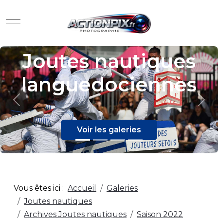
Mobile Menu Toggle
Evènements
Previous
Nex
Voir les galeries
Vous êtes ici :
Accueil
Galeries
Joutes nautiques
Archives Joutes nautiques
Saison 2022