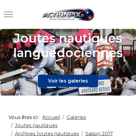
Mobile Menu Toggle
ues
Evènement
nes
Previous
Nex
Voir les galeries
Vous êtes ici :
Accueil
Galeries
Joutes nautiques
Archives Joutes nautiques
Saison 2017