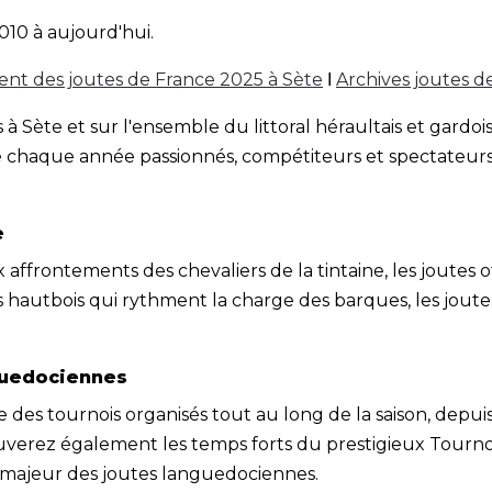
010 à aujourd'hui.
t des joutes de France 2025 à Sète
Ι
Archives joutes d
Sète et sur l'ensemble du littoral héraultais et gardois.
le chaque année passionnés, compétiteurs et spectateurs
e
ux affrontements des chevaliers de la tintaine, les joute
es hautbois qui rythment la charge des barques, les joute
nguedociennes
e des tournois organisés tout au long de la saison, depui
uverez également les temps forts du prestigieux Tournoi
majeur des joutes languedociennes.