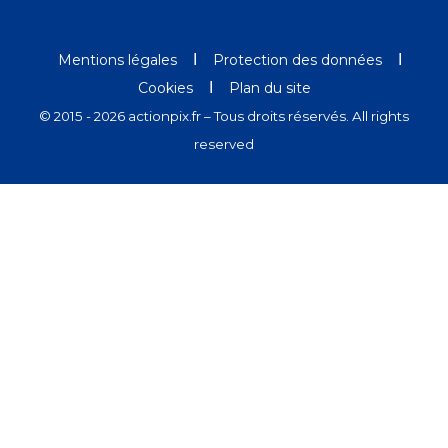
Ι
Ι
Mentions légales
Protection des données
Ι
Cookies
Plan du site
© 2015 - 2026 actionpix.fr – Tous droits réservés. All rights
reserved