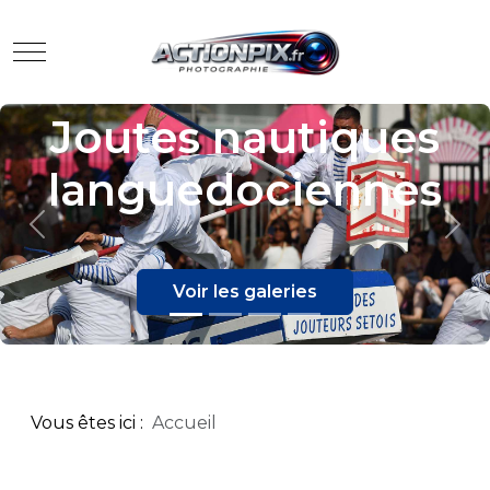
Mobile Menu Toggle
Joutes nautiques
languedociennes
Previous
Nex
Voir les galeries
Vous êtes ici :
Accueil