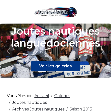
Mobile Menu Toggle
Joutes nautiques
languedociennes
Previous
Nex
Voir les galeries
Vous êtes ici :
Accueil
Galeries
Joutes nautiques
Archives Joutes nautiques
Saison 2013