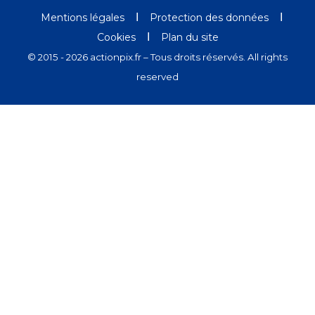
Ι
Ι
Mentions légales
Protection des données
Ι
Cookies
Plan du site
© 2015 - 2026 actionpix.fr – Tous droits réservés. All rights
reserved